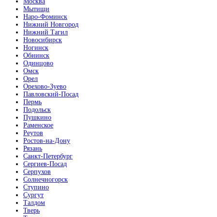
Москва
Мытищи
Наро-Фоминск
Нижний Новгород
Нижний Тагил
Новосибирск
Ногинск
Обнинск
Одинцово
Омск
Орел
Орехово-Зуево
Павловский-Посад
Пермь
Подольск
Пушкино
Раменское
Реутов
Ростов-на-Дону
Рязань
Санкт-Петербург
Сергиев-Посад
Серпухов
Солнечногорск
Ступино
Сургут
Талдом
Тверь