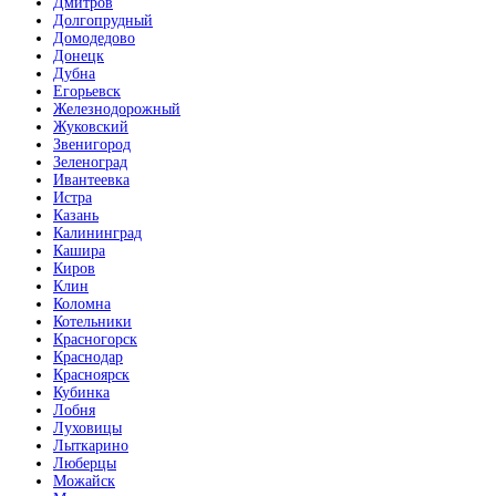
Дмитров
Долгопрудный
Домодедово
Донецк
Дубна
Егорьевск
Железнодорожный
Жуковский
Звенигород
Зеленоград
Ивантеевка
Истра
Казань
Калининград
Кашира
Киров
Клин
Коломна
Котельники
Красногорск
Краснодар
Красноярск
Кубинка
Лобня
Луховицы
Лыткарино
Люберцы
Можайск