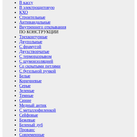
В кассу
В электрощитовую
КХО
Строительные
Антивандальные
Внутреннего открывания
ПО КОНСТРУКЦИИ
Трехконтурные
Двупольные
С фрамугой
Двухстворчатые
С терморазрывом
С шумоизоляцией
Со скрытыми петлями
С бугельной ручкой
Белые
Коричневые
Серые
Зеленые
Темные
Синие
Медный антик
С металлофиленкой
Сейфовые
Бежевые
Беленый дуб
Прованс
Современные