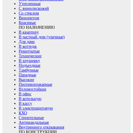
Утепленные
С винилискожей
Со стеклом
Виноритом
Красивые
ПО НАЗНАЧЕНИЮ
В квартиру
В частный дом (уличные)
Для дачи
В коттедж
Решетчатые
Технические
В хрущевку
Подъездные
Тамбурные
Парадные
Высокие
Противопожарные
Взломостойкие
В офис
В котельную
В кассу
В электрощитовую
КХО
Строительные
Антивандальные
Внутреннего открывания
ПО КОНСТРУКЦИИ