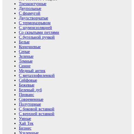
Трехконтурные
Двупольные
С фрамугой
Двухстворчатые
С терморазрывом
С шумоизоляцией
Со скрытыми петлями
С бугельной ручкой
Белые
Коричневые
Серые
Зеленые
Темные
Синие
Медный антик
С металлофиленкой
Сейфовые
Бежевые
Беленый дуб
Прованс
Современные
Полуторные
С боковой вставкой
С верхней вставкой
Умные
Хай Тек
Бизнес
Усиленные