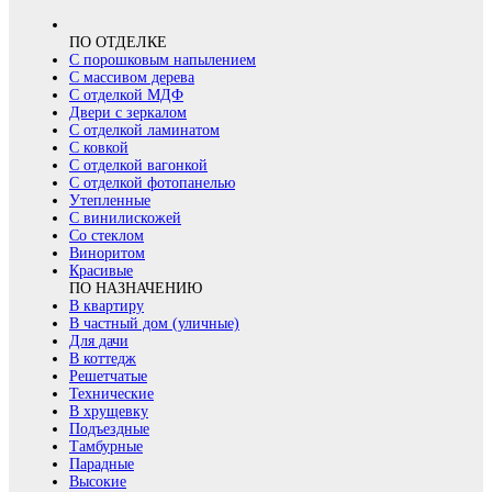
ПО ОТДЕЛКЕ
С порошковым напылением
С массивом дерева
С отделкой МДФ
Двери с зеркалом
С отделкой ламинатом
С ковкой
С отделкой вагонкой
С отделкой фотопанелью
Утепленные
С винилискожей
Со стеклом
Виноритом
Красивые
ПО НАЗНАЧЕНИЮ
В квартиру
В частный дом (уличные)
Для дачи
В коттедж
Решетчатые
Технические
В хрущевку
Подъездные
Тамбурные
Парадные
Высокие