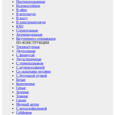
Противопожарные
Взломостойкие
В офис
В котельную
В кассу
В электрощитовую
КХО
Строительные
Антивандальные
Внутреннего открывания
ПО КОНСТРУКЦИИ
Трехконтурные
Двупольные
С фрамугой
Двухстворчатые
С терморазрывом
С шумоизоляцией
Со скрытыми петлями
С бугельной ручкой
Белые
Коричневые
Серые
Зеленые
Темные
Синие
Медный антик
С металлофиленкой
Сейфовые