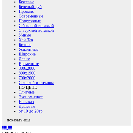
Бежевые
Беленый дуб
Прованс
Современные
Полуторные
С боковой вставкой
С верхней вставкой
Умные
Хай Тек
Бизнес
Усиленные
Широкие
Левые
Временные
800х2000
800x1900
700x2000
С ковкой и стеклом
ПО ЦЕНЕ
Элитные
Эконом-класс
На заказ
Дешевые
от 10 до 20тр
показать еще
Сортировать по: