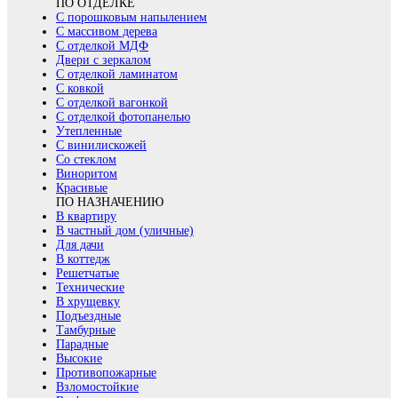
ПО ОТДЕЛКЕ
С порошковым напылением
С массивом дерева
С отделкой МДФ
Двери с зеркалом
С отделкой ламинатом
С ковкой
С отделкой вагонкой
С отделкой фотопанелью
Утепленные
С винилискожей
Со стеклом
Виноритом
Красивые
ПО НАЗНАЧЕНИЮ
В квартиру
В частный дом (уличные)
Для дачи
В коттедж
Решетчатые
Технические
В хрущевку
Подъездные
Тамбурные
Парадные
Высокие
Противопожарные
Взломостойкие