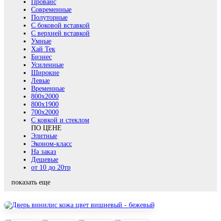
Прованс
Современные
Полуторные
С боковой вставкой
С верхней вставкой
Умные
Хай Тек
Бизнес
Усиленные
Широкие
Левые
Временные
800х2000
800x1900
700x2000
С ковкой и стеклом
ПО ЦЕНЕ
Элитные
Эконом-класс
На заказ
Дешевые
от 10 до 20тр
показать еще