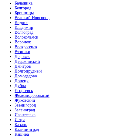
Балашиха
Белгород
Бронницы
Великий Новгород
Видное
Владимир
Волгоград
Волоколамск
Воронеж
Воскресенск
Вязники
Дедовск
Дзержинский
Дмитров
Долгопрудный
Домодедово
Донецк
Дубна
Егорьевск
Железнодорожный
Жуковский
Звенигород
Зеленоград
Ивантеевка
Истра
Казань
Калининград
Кашира