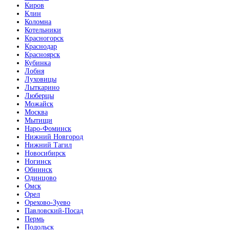
Киров
Клин
Коломна
Котельники
Красногорск
Краснодар
Красноярск
Кубинка
Лобня
Луховицы
Лыткарино
Люберцы
Можайск
Москва
Мытищи
Наро-Фоминск
Нижний Новгород
Нижний Тагил
Новосибирск
Ногинск
Обнинск
Одинцово
Омск
Орел
Орехово-Зуево
Павловский-Посад
Пермь
Подольск