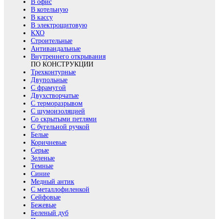
В офис
В котельную
В кассу
В электрощитовую
КХО
Строительные
Антивандальные
Внутреннего открывания
ПО КОНСТРУКЦИИ
Трехконтурные
Двупольные
С фрамугой
Двухстворчатые
С терморазрывом
С шумоизоляцией
Со скрытыми петлями
С бугельной ручкой
Белые
Коричневые
Серые
Зеленые
Темные
Синие
Медный антик
С металлофиленкой
Сейфовые
Бежевые
Беленый дуб