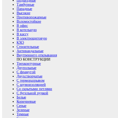
Подъездные
Тамбурные
Парадные
Высокие
Противопожарные
Взломостойкие
В офис
В котельную
В кассу
В электрощитовую
КХО
Строительные
Антивандальные
Внутреннего открывания
ПО КОНСТРУКЦИИ
Трехконтурные
Двупольные
С фрамугой
Двухстворчатые
С терморазрывом
С шумоизоляцией
Со скрытыми петлями
С бугельной ручкой
Белые
Коричневые
Серые
Зеленые
Темные