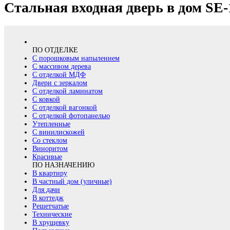
Стальная входная дверь в дом SE-
ПО ОТДЕЛКЕ
С порошковым напылением
С массивом дерева
С отделкой МДФ
Двери с зеркалом
С отделкой ламинатом
С ковкой
С отделкой вагонкой
С отделкой фотопанелью
Утепленные
С винилискожей
Со стеклом
Виноритом
Красивые
ПО НАЗНАЧЕНИЮ
В квартиру
В частный дом (уличные)
Для дачи
В коттедж
Решетчатые
Технические
В хрущевку