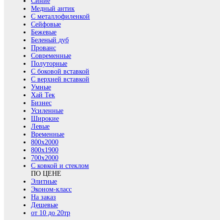
Синие
Медный антик
С металлофиленкой
Сейфовые
Бежевые
Беленый дуб
Прованс
Современные
Полуторные
С боковой вставкой
С верхней вставкой
Умные
Хай Тек
Бизнес
Усиленные
Широкие
Левые
Временные
800х2000
800x1900
700x2000
С ковкой и стеклом
ПО ЦЕНЕ
Элитные
Эконом-класс
На заказ
Дешевые
от 10 до 20тр