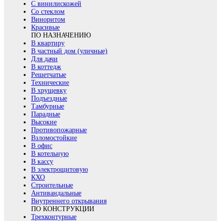
С винилискожей
Со стеклом
Виноритом
Красивые
ПО НАЗНАЧЕНИЮ
В квартиру
В частный дом (уличные)
Для дачи
В коттедж
Решетчатые
Технические
В хрущевку
Подъездные
Тамбурные
Парадные
Высокие
Противопожарные
Взломостойкие
В офис
В котельную
В кассу
В электрощитовую
КХО
Строительные
Антивандальные
Внутреннего открывания
ПО КОНСТРУКЦИИ
Трехконтурные