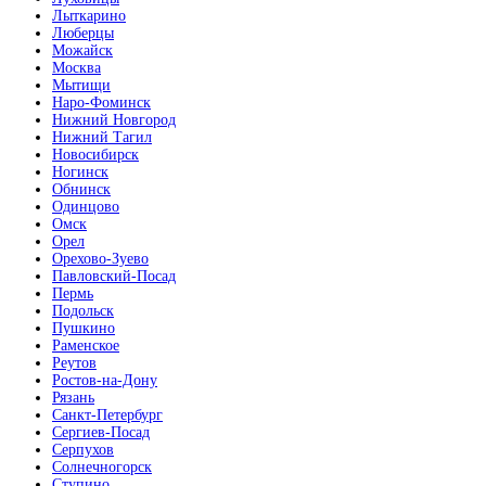
Лыткарино
Люберцы
Можайск
Москва
Мытищи
Наро-Фоминск
Нижний Новгород
Нижний Тагил
Новосибирск
Ногинск
Обнинск
Одинцово
Омск
Орел
Орехово-Зуево
Павловский-Посад
Пермь
Подольск
Пушкино
Раменское
Реутов
Ростов-на-Дону
Рязань
Санкт-Петербург
Сергиев-Посад
Серпухов
Солнечногорск
Ступино