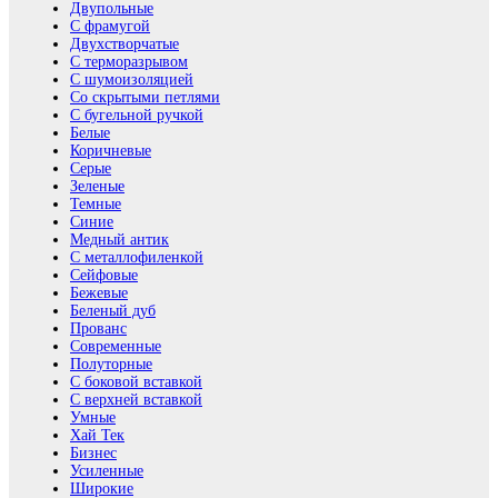
Двупольные
С фрамугой
Двухстворчатые
С терморазрывом
С шумоизоляцией
Со скрытыми петлями
С бугельной ручкой
Белые
Коричневые
Серые
Зеленые
Темные
Синие
Медный антик
С металлофиленкой
Сейфовые
Бежевые
Беленый дуб
Прованс
Современные
Полуторные
С боковой вставкой
С верхней вставкой
Умные
Хай Тек
Бизнес
Усиленные
Широкие