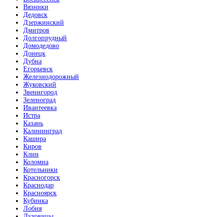
Вязники
Дедовск
Дзержинский
Дмитров
Долгопрудный
Домодедово
Донецк
Дубна
Егорьевск
Железнодорожный
Жуковский
Звенигород
Зеленоград
Ивантеевка
Истра
Казань
Калининград
Кашира
Киров
Клин
Коломна
Котельники
Красногорск
Краснодар
Красноярск
Кубинка
Лобня
Луховицы